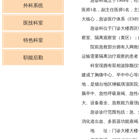
急诊科成立于1964年，经
心血管内科
外科系统
医师1名，副主任医师1名，主
大核心，急诊医疗体系（EMS
神经内一科
普外一科
医技科室
急诊科位于门诊大楼西区独立
神经内二科
察室、隔离观察室（黄区）；
普外二科
理疗科
特色科室
院前急救部分拥有入网救护车
呼吸内科
骨一科
麻醉科
运输需要隔离治疗观察的患者
青少年视力低下防治科
职能后勤
科室现拥有双相波除颤仪5台
肿瘤科
骨二科
影像科
心理诊疗中心
院办公室
建成了胸痛中心、卒中中心等
肾内科
地，是烟台地区继毓璜顶医院
神经外科
超声科
党建办公室
脑卒中、急性呼吸衰竭、急性
内分泌科
泌尿外科
介入治疗科
大、设备最全、急救能力最强
医务科
急诊诊疗范围包括：急、危
消化内科
妇科
特检科
消化道出血、多脏器功能衰竭
护理部
地 址：门诊大楼大楼
儿科
产科
检验科
质量控制管理科