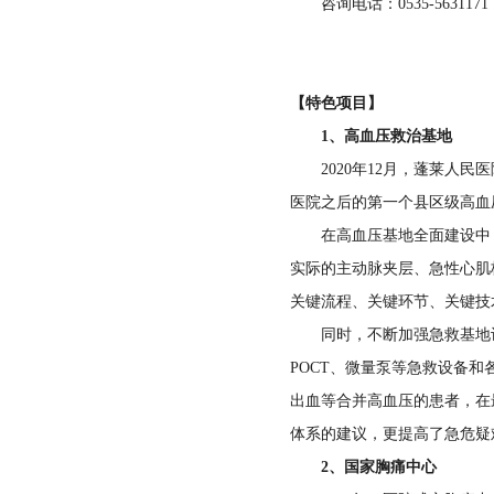
咨询电话：0535-5631171
中医科
眼科
药剂科
政工科
急诊科
耳鼻喉科
病理科
【特色项目】
工会
1、高血压救治基地
感染性疾病科
疼痛科
输血科
院内感染科
2020年12月，蓬莱人民
重症监护室
医院之后的第一个县区级高血
口腔科
高压氧科
公共卫生科
在高血压基地全面建设中，急
皮肤科
供应室
实际的主动脉夹层、急性心肌
预防保健科
关键流程、关键环节、关键技
查体科
财务科
同时，不断加强急救基地设
POCT、微量泵等急救设备
审计科
出血等合并高血压的患者，在
体系的建议，更提高了急危疑
招标办公室
2、国家胸痛中心