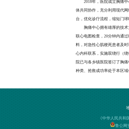
2018年，医院成立胸痛中
门诊部
体共同协作，充分利用现代网
医保科
台，优化诊疗流程，缩短门球
胸痛中心拥有雄厚的技术力量
信息科
联心电图检查，20分钟内通
料，对急性心肌梗死患者及时
综合服务中心
心内科联系，实施双绕行（绕
设备科
院已与各乡镇医院签订了胸痛
种类、抢救成功率处于本区域
总务科
保卫科
安全生产监督办公室
《中华人民共和
鲁公网安备