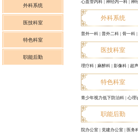
心血管内科
|
神经内一科
|
神
心血管内科
外科系统
外科系统
神经内一科
普外一科
医技科室
普外一科
|
普外二科
|
骨一科
神经内二科
普外二科
理疗科
特色科室
医技科室
呼吸内科
骨一科
麻醉科
青少年视力低下防治科
职能后勤
理疗科
|
麻醉科
|
影像科
|
超
肿瘤科
骨二科
影像科
心理诊疗中心
院办公室
特色科室
肾内科
神经外科
超声科
党建办公室
青少年视力低下防治科
|
心理
内分泌科
泌尿外科
介入治疗科
医务科
职能后勤
消化内科
妇科
特检科
护理部
院办公室
|
党建办公室
|
医务
儿科
产科
检验科
质量控制管理科