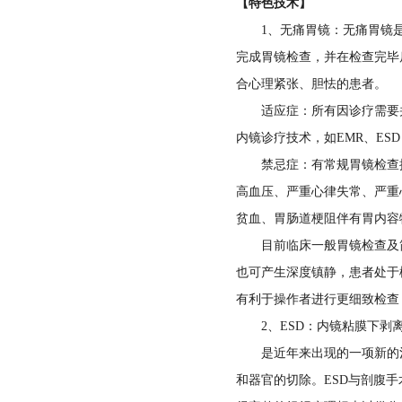
【特色技术】
中医科
眼科
1、无痛胃镜：无痛胃镜是
药剂科
政工科
完成胃镜检查，并在检查完毕
急诊科
耳鼻喉科
病理科
合心理紧张、胆怯的患者。
工会
适应症：所有因诊疗需要并
感染性疾病科
疼痛科
输血科
院内感染科
内镜诊疗技术，如EMR、ESD
重症监护室
禁忌症：有常规胃镜检查操作
口腔科
高压氧科
公共卫生科
高血压、严重心律失常、严重心
皮肤科
供应室
贫血、胃肠道梗阻伴有胃内容
预防保健科
目前临床一般胃镜检查及简单活
查体科
财务科
也可产生深度镇静，患者处于
有利于操作者进行更细致检查
审计科
2、ESD：内镜粘膜下剥离术（Endos
是近年来出现的一项新的治
招标办公室
和器官的切除。ESD与剖腹