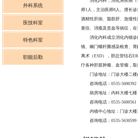
消化内科，消化系疾病（包括
心血管内科
外科系统
师1人，主治医师8人。擅长
酒精性肝病、脂肪肝、急慢性
神经内一科
普外一科
医技科室
黄疸、消瘦及贫血等病症，在
神经内二科
消化内科成立消化内镜诊疗中
普外二科
理疗科
特色科室
镜、幽门螺杆菌感染检查、胃
呼吸内科
骨一科
麻醉科
离术（ESD），胆总管结石
青少年视力低下防治科
职能后勤
疗各种肝脏肿瘤、血管瘤，取
肿瘤科
骨二科
影像科
心理诊疗中心
院办公室
门诊地址：门诊大楼二楼
肾内科
咨询电话：0535-5600392
神经外科
超声科
党建办公室
病房地址：内科大楼七楼
内分泌科
泌尿外科
介入治疗科
咨询电话：0535-5600561
医务科
内镜中心地址：门诊大楼
消化内科
妇科
特检科
咨询电话：0535-5630599
护理部
儿科
产科
检验科
质量控制管理科