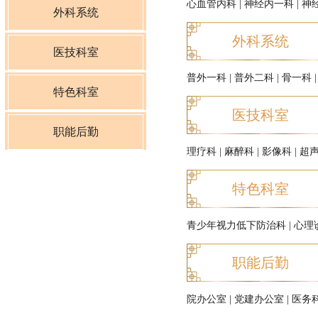
心血管内科
|
神经内一科
|
神
心血管内科
外科系统
外科系统
神经内一科
普外一科
医技科室
普外一科
|
普外二科
|
骨一科
神经内二科
普外二科
理疗科
特色科室
医技科室
呼吸内科
骨一科
麻醉科
青少年视力低下防治科
职能后勤
理疗科
|
麻醉科
|
影像科
|
超
肿瘤科
骨二科
影像科
心理诊疗中心
院办公室
特色科室
肾内科
神经外科
超声科
党建办公室
青少年视力低下防治科
|
心理
内分泌科
泌尿外科
介入治疗科
医务科
职能后勤
消化内科
妇科
特检科
护理部
院办公室
|
党建办公室
|
医务
儿科
产科
检验科
质量控制管理科