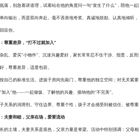
低落，别急着讲道理，试着站在他的角度问一句“发生了什么”，陪他一起
向输出，而是双向奔赴。毫不吝啬地夸奖、真诚地鼓励、认真地倾听，
回应你。
：尊重差异，“打不过就加入”
乱、爱买“小物件”、沉迷兴趣爱好，家长常常忍不住干涉、指责，反而
好，尊重差异，适度包容。
自己的标准生活。进孩子房间先敲门，尊重他的独立空间；对无关紧要的
“加入”他——一起做饭、了解他的兴趣、接纳他的“不完美”。
关系的润滑剂。守住边界、尊重个性，孩子才会感受到被信任、被尊重
：夫妻和睦，父亲在场，爱要流动
的土壤，夫妻关系是底色，父亲力量是脊梁。活动中特别强调：父母相