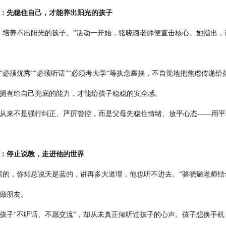
：先稳住自己，才能养出阳光的孩子
培养不出阳光的孩子。”活动一开始，骆晓璐老师便直击核心。她指出，
须优秀”“必须听话”“必须考大学”等执念裹挟，不自觉地把焦虑传递
拥有给自己兜底的能力，才能给孩子稳稳的安全感。
来不是强行纠正、严厉管控，而是父母先稳住情绪、放平心态——用平
：停止说教，走进他的世界
的，你却总说天是蓝的，讲再多大道理，他也听不进去。”骆晓璐老师结
做朋友。
子“不听话、不愿交流”，却从未真正倾听过孩子的心声。孩子想换手机