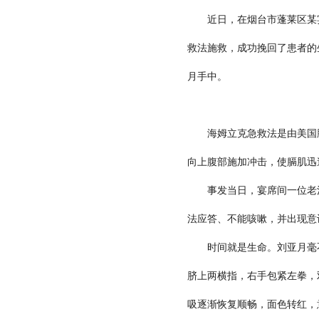
近日，在烟台市蓬莱区某宴席
救法施救，成功挽回了患者的
月手中。
海姆立克急救法是由美国胸外
向上腹部施加冲击，使膈肌迅
事发当日，宴席间一位老汉
法应答、不能咳嗽，并出现意
时间就是生命。刘亚月毫不犹
脐上两横指，右手包紧左拳，
吸逐渐恢复顺畅，面色转红，