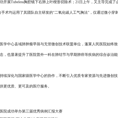
成功开展Tubeless胸腔镜下右肺上叶楔形切除术；21日上午，又主导完
台手术均运用了其团队自主研发的“二氧化碳人工气胸法”，仅通过微小穿
学中心县域肺肿瘤早筛与无管微创技术联盟单位，蓬莱人民医院始终致
念，也显著提升了医院普外一科在肺结节与早期肺癌等疾病的综合诊治能
续深化与国家级医学中心的协作，不断引入优质专家资源与先进微创技术
供更优质、更可及的医疗服务。
医院成功举办第三届优秀病例汇报大赛