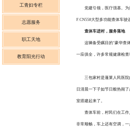
工青妇专栏
党建引领，医疗强基。为提高
F.CN558大型多功能查体
志愿服务
查体车进村，服务落地
职工天地
这辆备受瞩目的“豪华查体车
一应俱全，许多常规健康检查
教育阳光行动
三包家村是蓬莱人民医院的
日清晨一下子如节日般热闹了
室搭建起来了。
查体车前，村民们在工作人员
非常顺畅，车上还有空调，一