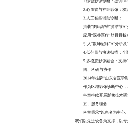
1.综合影像诊断：提供DR
中医科
眼科
2.心血管与神经影像：双源
药剂科
政工科
3.人工智能辅助诊断：
急诊科
耳鼻喉科
病理科
搭载“图玛深维”肺结节AI
工会
应用“深睿医疗”肋骨骨折A
感染性疾病科
疼痛科
输血科
院内感染科
引入“数坤冠脉”AI分析及“
重症监护室
4.低剂量与快速扫描：全面
口腔科
高压氧科
公共卫生科
5.多模态影像融合：支持C
皮肤科
供应室
四、科研与协作
预防保健科
2014年挂牌“山东省医学
查体科
财务科
作为区域影像诊断中心，与
科室持续开展影像技术研究
审计科
五、服务理念
科室秉承“以患者为中心、以
招标办公室
我们以先进设备为支撑，以专