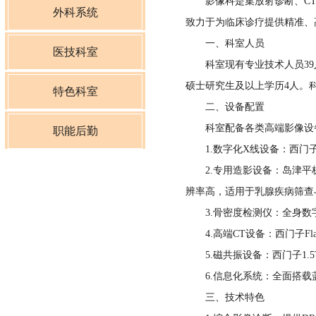
影像科是集放射诊断、CT与
心血管内科
外科系统
致力于为临床诊疗提供精准、
一、科室人员
神经内一科
普外一科
医技科室
科室现有专业技术人员39人
神经内二科
硕士研究生及以上学历4人。
普外二科
理疗科
特色科室
二、设备配置
呼吸内科
骨一科
麻醉科
科室配备各类高端影像设备十
青少年视力低下防治科
职能后勤
1.数字化X线设备：西门子Y
肿瘤科
骨二科
影像科
心理诊疗中心
院办公室
2.专用造影设备：岛津平板
肾内科
辨率高，适用于乳腺疾病筛查
神经外科
超声科
党建办公室
3.骨密度检测仪：全身数字
内分泌科
泌尿外科
介入治疗科
4.高端CT设备：西门子Fl
医务科
5.磁共振设备：西门子1.
消化内科
妇科
特检科
6.信息化系统：全面搭载蓝
护理部
三、技术特色
儿科
产科
检验科
质量控制管理科